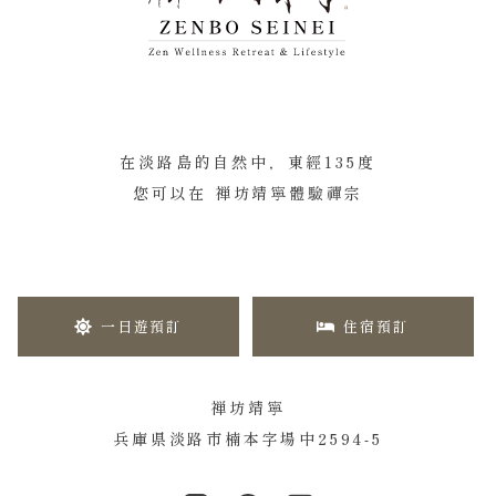
在淡路島的自然中，東經135度
您可以在 禅坊靖寧體驗禪宗
一日遊預訂
住宿預訂
禅坊靖寧
兵庫県淡路市楠本字場中2594-5