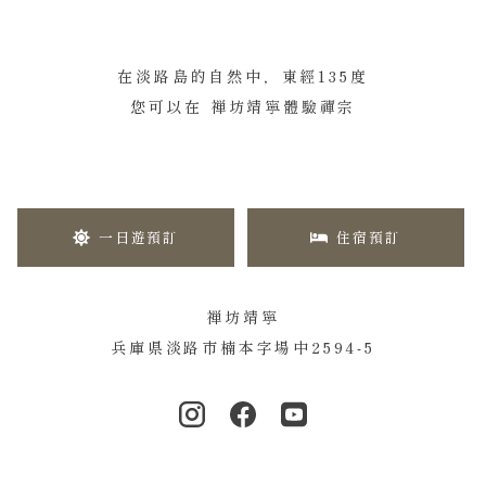
在淡路島的自然中，東經135度
您可以在 禅坊靖寧體驗禪宗
一日遊預訂
住宿預訂
禅坊靖寧
兵庫県淡路市楠本字場中2594-5