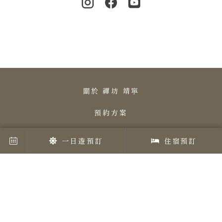
關於 禪坊 靖寧
預約方案
講師
一日遊預訂
住宿預訂
包場使用
檔案
交通資訊
聯絡我們