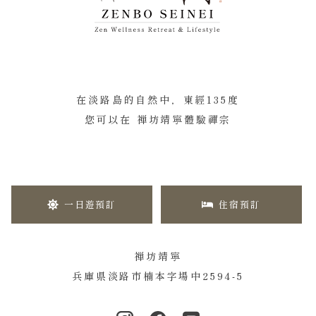
在淡路島的自然中，東經135度
您可以在 禅坊靖寧體驗禪宗
一日遊預訂
住宿預訂
禅坊靖寧
兵庫県淡路市楠本字場中2594-5