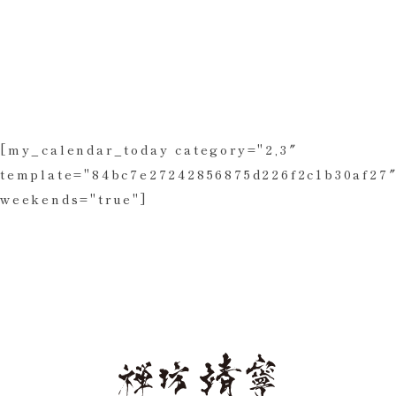
[my_calendar_today category="2,3″
template="84bc7e27242856875d226f2c1b30af27
weekends="true"]