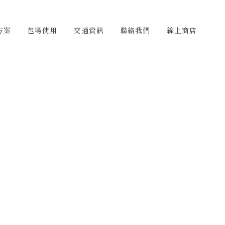
們
線上商店
TW
方案
包場使用
交通資訊
聯絡我們
線上商店