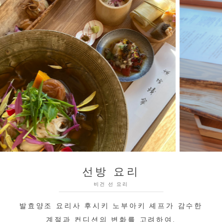
선방 요리
비건 선 요리
발효양조 요리사 후시키 노부아키 셰프가 감수한
계절과 컨디션의 변화를 고려하여,