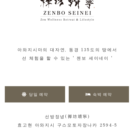
아와지시마의 대자연, 동경 135도의 땅에서
선 체험을 할 수 있는 ' 젠보 세이네이 '
당일 예약
숙박 예약
선방정녕(禅坊靖寧)
효고현 아와지시 구스모토자장나카 2594-5