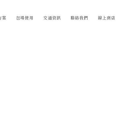
們
線上商店
TW
方案
包場使用
交通資訊
聯絡我們
線上商店