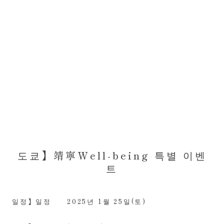
도쿄】靖寧Well-being 특별 이벤
트
일정】일정
2025년 1월 25일(토)