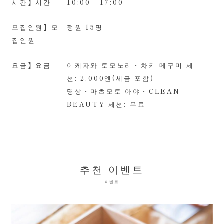
시간】시간
10:00 - 17:00
모집인원】모
정원 15명
집인원
요금】요금
이케자와 토모노리・차키 메구미 세
션: 2,000엔(세금 포함)
명상・마츠모토 아야・CLEAN
BEAUTY 세션: 무료
추천 이벤트
이벤트