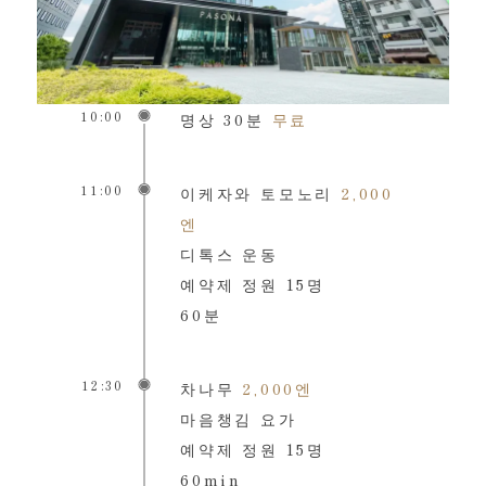
10:00
명상 30분
무료
11:00
이케자와 토모노리
2,000
엔
디톡스 운동
예약제 정원 15명
60분
12:30
차나무
2,000엔
마음챙김 요가
예약제 정원 15명
60min