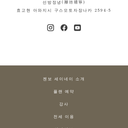
선방정녕(禅坊靖寧)
효고현 아와지시 구스모토자장나카 2594-5
젠보 세이네이 소개
플랜 예약
강사
전세 이용