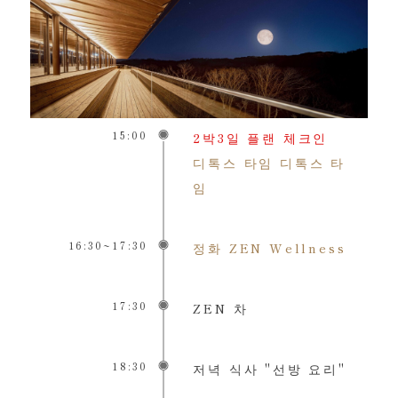
15:00
2박3일 플랜 체크인
디톡스 타임 디톡스 타
임
16:30~17:30
정화 ZEN Wellness
17:30
ZEN 차
18:30
저녁 식사 "선방 요리"