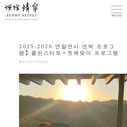
KO
MENU
2025-2026 연말연시 연박 프로그
램】클린스타트×첫해맞이 프로그램
New Year Longstay