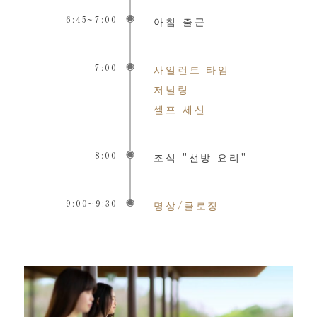
6:45~7:00
아침 출근
7:00
사일런트 타임
저널링
셀프 세션
8:00
조식 "선방 요리"
9:00~9:30
명상/클로징