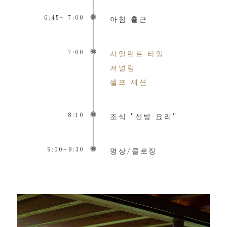
6:45~ 7:00
아침 출근
7:00
사일런트 타임
저널링
셀프 세션
8:10
조식 "선방 요리"
9:00~9:30
명상/클로징