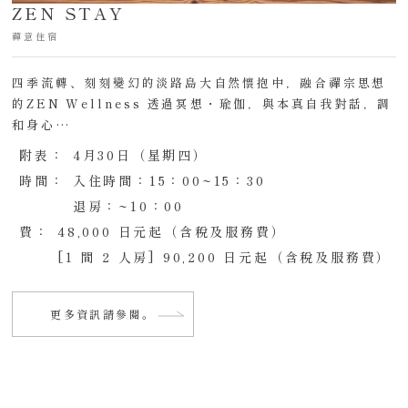
ZEN STAY
禪意住宿
四季流轉、刻刻變幻的淡路島大自然懷抱中，融合禪宗思想
的ZEN Wellness 透過冥想・瑜伽，與本真自我對話，調
和身心…
附表：
4月30日（星期四）
時間：
入住時間：15：00~15：30
退房：~10：00
費：
48,000 日元起（含稅及服務費）
[1 間 2 人房] 90,200 日元起（含稅及服務費）
更多資訊請參閱。