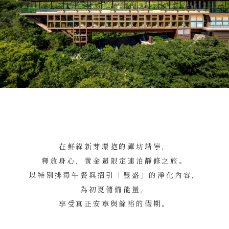
在鮮綠新芽環抱的禪坊靖寧，
釋放身心，黃金週限定連泊靜修之旅。
以特別排毒午餐與招引「豐盛」的淨化內容，
為初夏儲備能量，
享受真正安寧與餘裕的假期。