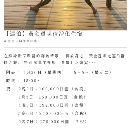
【連泊】黃金週超值淨化住宿
黃金週長期住宿特惠
在鮮綠新芽環繞的禪坊靖寧， 釋放身心，黃金週限定連泊靜
修之旅。 特別解毒午餐與「豐盛」之饗宴……
附表：
4月30日（星期四） – 5月5日（星期二）
時間：
15:00~
費：
2晚3日：100,000日圓（含稅）
3晚5日：150,000日圓（含稅）
4晚5日：192,000日圓（含稅）
5晚6日：240,000日圓（含稅）
6晚7日：270,000日圓（含稅）