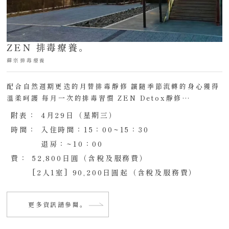
ZEN 排毒療養。
禪宗排毒療養
配合自然週期更迭的月替排毒靜修 讓隨季節流轉的身心獲得
溫柔呵護 每月一次的排毒習慣 ZEN Detox靜修…
附表：
4月29日（星期三）
時間：
入住時間：15：00~15：30
退房：~10：00
費：
52,800日圓（含稅及服務費）
[2人1室] 90,200日圓起（含稅及服務費）
更多資訊請參閱。