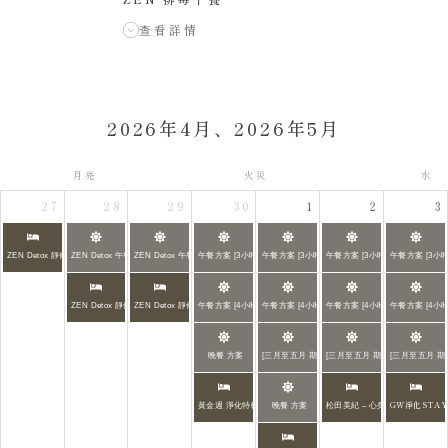
查看詳情
2026年4月、2026年5月
月亮
火災
水
27
28
29
30
1
2
3
ZEN Detox 靜修
ZEN Detox 午餐
ZEN Detox 午餐
午餐方案 [3小時]
午餐方案 [3小時]
午餐方案 [3小時]
午餐方案 [3小時
ZEN Detox 靜修
ZEN Detox 靜修
午餐方案 [4小時]
午餐方案 [4小時]
午餐方案 [4小時]
午餐方案 [4小時
晚餐 方案
[三月至五月 期間限定] 春日咖啡館「晴與澱」禪意
[三月至五月 期間限定] 春日咖
[三月至五月 
GW淨化STA
黃金週 淨化特輯
晚餐 方案
松田美紀 – 心身機能提升 × ZE