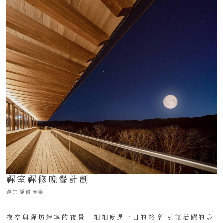
禪室禪修晚餐計劃
禪宗靜修晚宴
夜空與禪坊靖寧的夜景 細細度過一日的終章 引領活躍的身