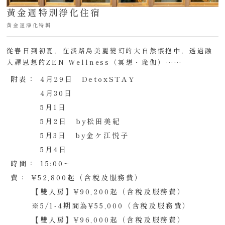
黃金週特別淨化住宿
黃金週淨化特輯
從春日到初夏，在淡路島美麗變幻的大自然懷抱中，透過融
入禪思想的ZEN Wellness（冥想・瑜伽）……
附表：
4月29日 DetoxSTAY
4月30日
5月1日
5月2日 by松田美紀
5月3日 by金ケ江悦子
5月4日
時間：
15:00~
費：
¥52,800起（含稅及服務費）
【雙人房】¥90,200起（含稅及服務費）
※5/1-4期間為¥55,000（含稅及服務費）
【雙人房】¥96,000起（含稅及服務費）