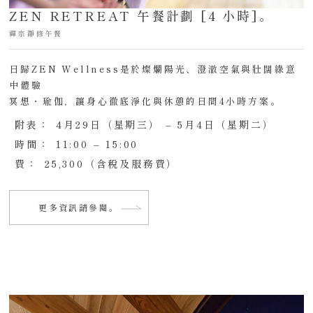
ZEN RETREAT 午餐計劃 [4 小時]。
禪宗靜修午餐
日歸ZEN Wellness是於燦爛陽光、澄澈空氣與壯闊綠意
中體驗
冥想・瑜伽，讓身心徹底淨化與休憩的日間4小時方案。
附表：
4月29日（星期三） – 5月4日（星期二）
時間：
11:00 – 15:00
費：
25,300（含稅及服務費）
更多資訊請參閱。