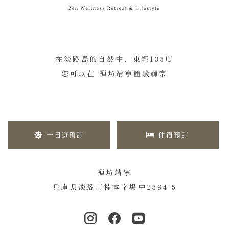
在淡路島的自然中，東經135度
您可以在 禅坊靖寧體驗禪宗
一日遊預訂
住宿預訂
禅坊靖寧
兵庫県淡路市楠本字場中2594-5