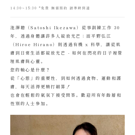
14:30~15:30 *免費 無需預約 請準時到達
池澤聰（Satoshi Ikezawa）從事訓練工作 30
年，透過身體讓許多人綻放光芒；而平野弘江
（Hiroe Hirano）則透過有機 x 科學，讓從肌
膚到日常生活都綻放光芒 - 如何在閃亮的日子裡管
理肌膚與心靈。
您的軸心是什麼？
從「心態」的重要性，到如何透過食物、運動和護
膚，每天活得更精打細算！
也會在輕鬆的氣氛下接受問答。歡迎所有年齡層和
性別的人士參加。