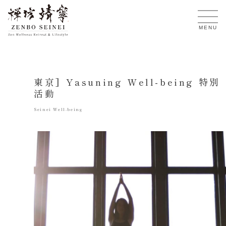
TW
MENU
東京] Yasuning Well-being 特別
活動
Seinei Well-being