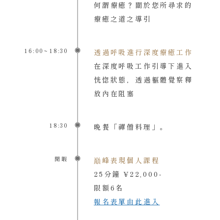
何謂療癒？關於您所尋求的
療癒之道之導引
16:00~18:30
透過呼吸進行深度療癒工作
在深度呼吸工作引導下進入
恍惚狀態，透過軀體覺察釋
放內在阻塞
18:30
晚餐「禪僧料理」。
閑暇
巔峰表現個人課程
25分鐘 ¥22,000-
限額6名
報名表單由此進入