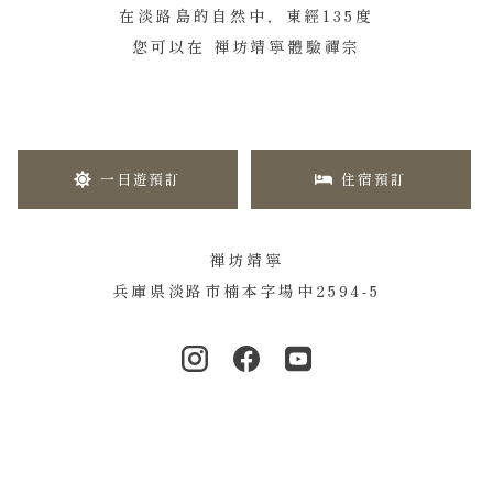
在淡路島的自然中，東經135度
您可以在 禅坊靖寧體驗禪宗
一日遊預訂
住宿預訂
禅坊靖寧
兵庫県淡路市楠本字場中2594-5