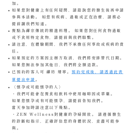
加。
如果您對健康上有任何疑問，請諮詢您的醫生後再申請
參與本活動。 如您有疾病、過敏或正在治療，請務必
提前讓我們知道。
餐點為禪宗傳統的精進料理。 如果您對任何食物過敏
或不食用特定食物，請提前與我們聯繫。
請注意，在體驗期間，我們不承擔任何事故或疾病的責
任。
如果預定的方案因主辦方取消，我們將安排替代日期。
如果您無法參加其他日，我們將全額退款。
已預約的客人可 禪坊 靖寧。
預約完成後，請透過此表
單提出申請
。
〈懷孕或可能懷孕的人〉
・我們可能會在餐食和飲料中使用咖啡因或草藥。
如果您懷孕或有可能懷孕，請提前告知我們。
當天參加時請注意以下幾點。
・ZEN Wellness對健康的孕婦開放。 請遵循醫生
的診斷和指示，正確評估您的身體狀況，並盡可能參
與。