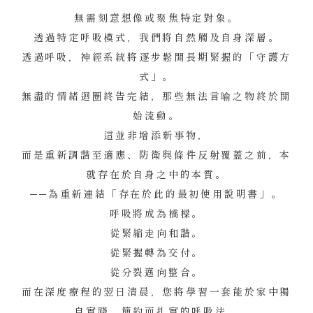
無需刻意想像或聚焦特定對象。
透過特定呼吸模式，我們將自然觸及自身深層。
透過呼吸，神經系統將逐步鬆開長期緊握的「守護方
式」。
無盡的情緒迴圈終告完結，那些無法言喻之物終於開
始流動。
這並非增添新事物，
而是重新調諧至適應、防衛與條件反射覆蓋之前，本
就存在於自身之中的本質。
──為重新連結「存在於此的最初使用說明書」。
呼吸將成為橋樑。
從緊縮走向和諧。
從緊握轉為交付。
從分裂邁向整合。
而在深度療程的翌日清晨，您將學習一套能於家中獨
自實踐、簡約而扎實的呼吸法。