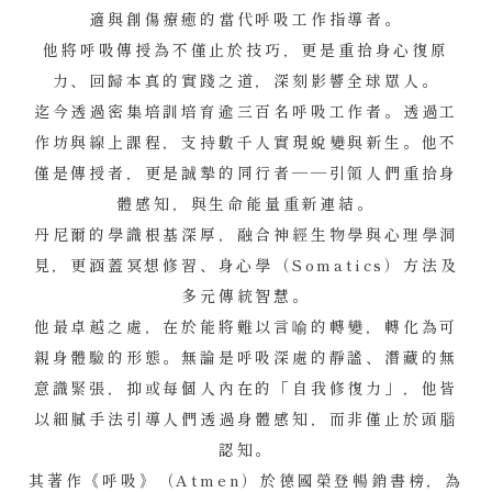
適與創傷療癒的當代呼吸工作指導者。
他將呼吸傳授為不僅止於技巧，更是重拾身心復原
力、回歸本真的實踐之道，深刻影響全球眾人。
迄今透過密集培訓培育逾三百名呼吸工作者。透過工
作坊與線上課程，支持數千人實現蛻變與新生。他不
僅是傳授者，更是誠摯的同行者——引領人們重拾身
體感知，與生命能量重新連結。
丹尼爾的學識根基深厚，融合神經生物學與心理學洞
見，更涵蓋冥想修習、身心學（Somatics）方法及
多元傳統智慧。
他最卓越之處，在於能將難以言喻的轉變，轉化為可
親身體驗的形態。無論是呼吸深處的靜謐、潛藏的無
意識緊張，抑或每個人內在的「自我修復力」，他皆
以細膩手法引導人們透過身體感知，而非僅止於頭腦
認知。
其著作《呼吸》（Atmen）於德國榮登暢銷書榜，為