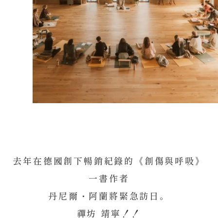
去年在德國創下暢銷紀錄的《創傷與呼吸》
一書作者
丹尼爾・阿蘭將緊急訪日。
禪坊 靖寧！！