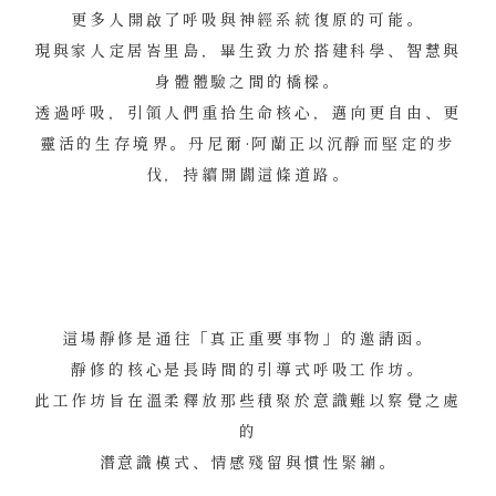
更多人開啟了呼吸與神經系統復原的可能。
現與家人定居峇里島，畢生致力於搭建科學、智慧與
身體體驗之間的橋樑。
透過呼吸，引領人們重拾生命核心，邁向更自由、更
靈活的生存境界。丹尼爾·阿蘭正以沉靜而堅定的步
伐，持續開闢這條道路。
這場靜修是通往「真正重要事物」的邀請函。
靜修的核心是長時間的引導式呼吸工作坊。
此工作坊旨在溫柔釋放那些積聚於意識難以察覺之處
的
潛意識模式、情感殘留與慣性緊繃。