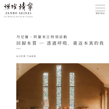
TW
MENU
丹尼爾・阿蘭來日特別活動
回歸本質 ― 透過呼吸，重返本真的我
―
由丹尼爾·艾倫導航