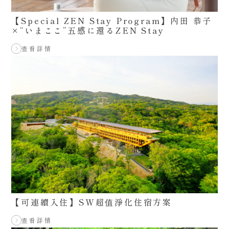
【Special ZEN Stay Program】内田 恭子
×“いまここ”五感に還るZEN Stay
查看詳情
【可連續入住】SW超值淨化住宿方案
查看詳情