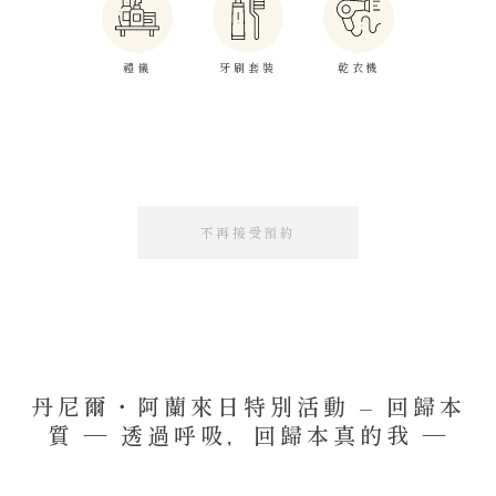
禮儀
牙刷套裝
乾衣機
不再接受預約
丹尼爾・阿蘭來日特別活動 – 回歸本
質 ― 透過呼吸，回歸本真的我 ―