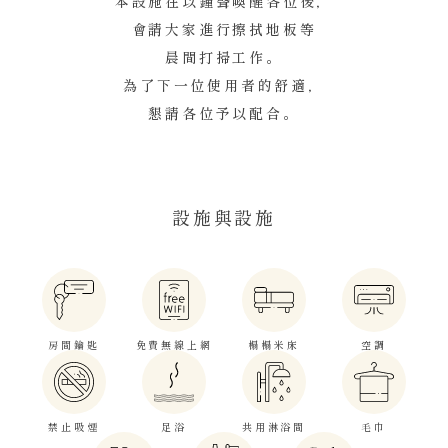
本設施在以鐘聲喚醒各位後，
會請大家進行擦拭地板等
晨間打掃工作。
為了下一位使用者的舒適，
懇請各位予以配合。
設施與設施
房間鑰匙
免費無線上網
榻榻米床
空調
禁止吸煙
足浴
共用淋浴間
毛巾