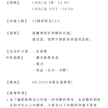
【時間】
CHECK IN：14:00
CHECK OUT：10:00
【申請人數】
12間房限定12人
【服裝】
請攜帶易於移動的衣服。
請注意，我們不提供家居服或浴袍。
【包含於方案
・住宿費
中的服務】
・禪宗佛教美食
・程式
・用品（毛巾、牙刷）
【價格】
68,000(含稅及服務費)
【重要事項】
為了讓您能與自己共度一段安靜的時光，本活動的對象
為初中及以上年齡者，小學及以下年齡的孩童不得參