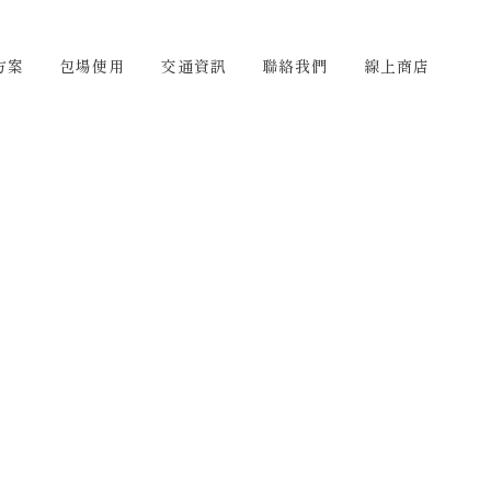
們
線上商店
TW
方案
包場使用
交通資訊
聯絡我們
線上商店