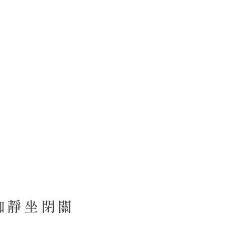
瑜珈靜坐閉關