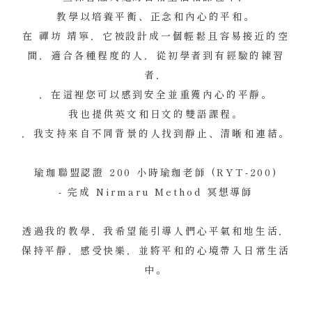
教學以培養平衡、正念和內心的平和。
在 禪坊 靖寧，它被設計成一個輕鬆且容易接近的空
間，適合各種程度的人，從初學者到有經驗的練習
者，
，在這裡您可以感到安全並重獲內心的平靜。
我也提供英文和日文的雙語課程。
，我支持來自不同背景的人找到靜止、清晰和連結。
瑜珈聯盟認證 200 小時瑜珈老師 (RYT-200)
- 完成 Nirmaru Method 冥想導師
透過我的教學，我希望能引導人們心平氣和地生活，
保持平靜，感受快樂，並將平和的心境帶入日常生活
中。