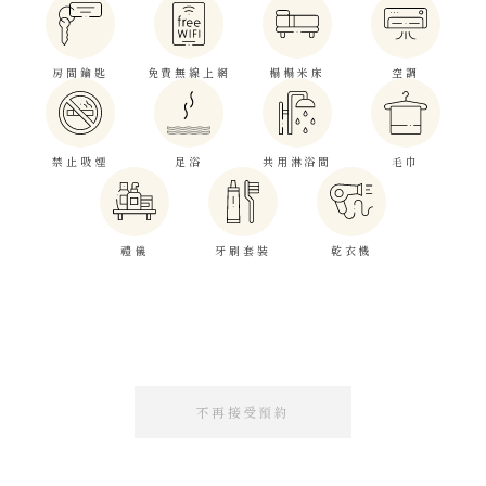
房間鑰匙
免費無線上網
榻榻米床
空調
禁止吸煙
足浴
共用淋浴間
毛巾
禮儀
牙刷套裝
乾衣機
不再接受預約