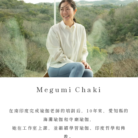
Megumi Chaki
在南印度完成瑜伽老師的培訓后，
10年來，愛知縣的
海灘瑜伽和寺廟瑜伽，
她在工作室上課，並繼續學習瑜伽、印度哲學和佛
教。