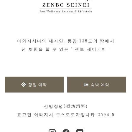
아와지시마의 대자연, 동경 135도의 땅에서
선 체험을 할 수 있는 ' 젠보 세이네이 '
당일 예약
숙박 예약
선방정녕(禅坊靖寧)
효고현 아와지시 구스모토자장나카 2594-5