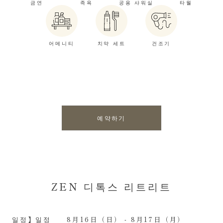
금연
족욕
공용 샤워실
타월
어메니티
치약 세트
건조기
예약하기
ZEN 디톡스 리트리트
일정】일정
8月16日（日） - 8月17日（月）