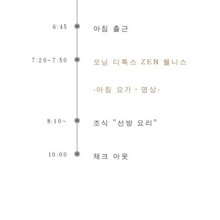
6:45
아침 출근
7:20~7:50
모닝 디톡스 ZEN 웰니스
-아침 요가・명상-
8:10~
조식 "선방 요리"
10:00
체크 아웃