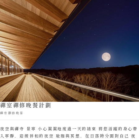
禪室禪修晚餐計劃
禪宗靜修晚宴
夜空與禪寺 景寧 小心翼翼地度過一天的結束 將您活躍的身心帶
入寧靜，迎接祥和的夜空 瑜珈與冥想，在日落時分面對自己 夜