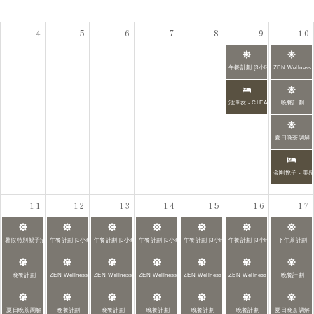
4
5
6
7
8
9
10
午餐計劃 [3小時]。
ZEN Wellne
池澤友 - CLEAN BEAUTY x ZEN
晚餐計劃
夏日晚茶調解
金剛悅子 - 美感 
11
12
13
14
15
16
17
暑假特別親子活動 透過YOGA及筷子製作體驗加深親子關係
午餐計劃 [3小時]。
午餐計劃 [3小時]。
午餐計劃 [3小時]。
午餐計劃 [3小時]。
午餐計劃 [3小時]。
下午茶計劃
晚餐計劃
ZEN Wellness：禪茶體驗
ZEN Wellness：禪茶體驗
ZEN Wellness：禪茶體驗
ZEN Wellness：禪茶體驗
ZEN Wellness：禪茶體驗
晚餐計劃
夏日晚茶調解
晚餐計劃
晚餐計劃
晚餐計劃
晚餐計劃
晚餐計劃
夏日晚茶調解