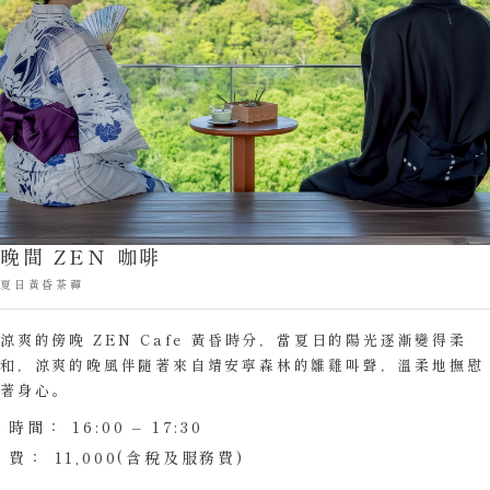
晚間 ZEN 咖啡
夏日黃昏茶禪
涼爽的傍晚 ZEN Cafe 黃昏時分，當夏日的陽光逐漸變得柔
和，涼爽的晚風伴隨著來自靖安寧森林的雛雞叫聲，溫柔地撫慰
著身心。
時間：
16:00 – 17:30
費：
11,000(含稅及服務費)