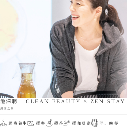
池澤聰 – CLEAN BEAUTY × ZEN STAY
清潔之美
禪書
禪茶
禪療養生
禪咖啡廳
早、晚餐