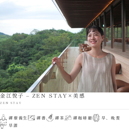
金江悅子 – ZEN STAY×美感
ZEN STAY
禪書
禪茶
禪療養生
禪咖啡廳
早、晚餐
早課