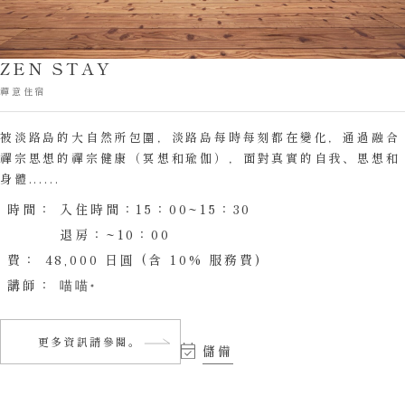
ZEN STAY
禪意住宿
被淡路島的大自然所包圍，淡路島每時每刻都在變化，通過融合
禪宗思想的禪宗健康（冥想和瑜伽），面對真實的自我、思想和
身體......
時間：
入住時間：15：00~15：30
退房：~10：00
費：
48,000 日圓 (含 10% 服務費)
講師：
喵喵
更多資訊請參閱。
儲備