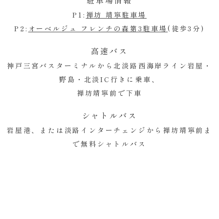
P1:
禅坊 靖寧駐車場
P2:
オーベルジュ フレンチの森第3駐車場
(徒歩3分)
高速バス
神戸三宮バスターミナルから北淡路
西海岸ライン
岩屋・
野島・北淡IC行きに
乗車、
禅坊靖寧前で下車
シャトルバス
岩屋港、または淡路インターチェンジから
禅坊靖寧前
ま
で無料シャトルバス