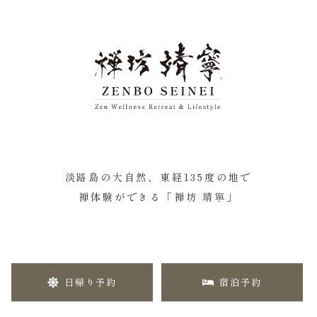
淡路島の大自然、東経135度の地で
禅体験ができる「禅坊 靖寧」
日帰り予約
宿泊予約