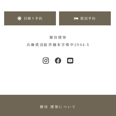
日帰り予約
宿泊予約
禅坊靖寧
兵庫県淡路市楠本字場中2594-5
禅坊 靖寧について