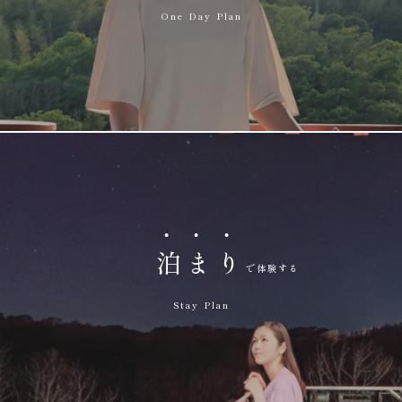
One Day Plan
泊
ま
り
Stay Plan