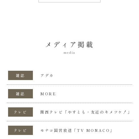
メディア掲載
media
雑誌
アデカ
雑誌
MORE
テレビ
関西テレビ「やすとも・友近のキメツケ！」
テレビ
モナコ国営放送「TV MONACO」