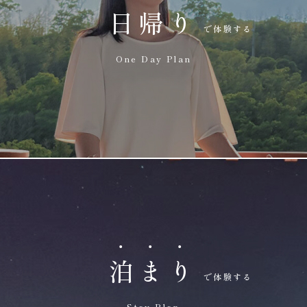
日
帰
り
One Day Plan
泊
ま
り
Stay Plan