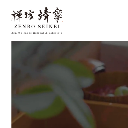
トップ
禅坊 靖寧に