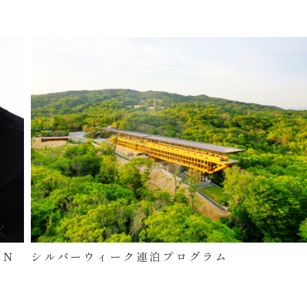
空手道・清水希容 × Special ZEN Stay
Program 開催