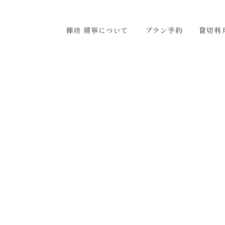
ついて
プラン予約
貸切利用
アクセス
お問い合わ
禅坊 靖寧について
プラン予約
貸切利