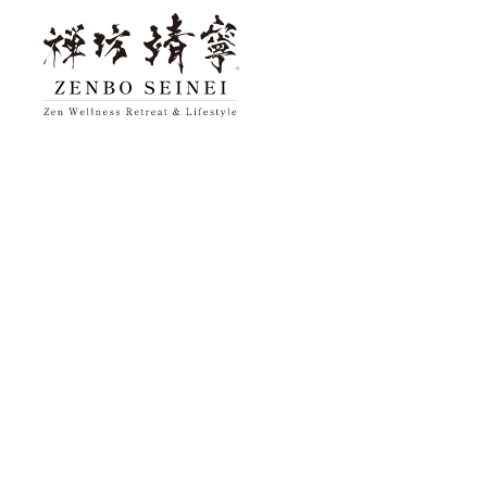
トップ
禅坊 靖寧に