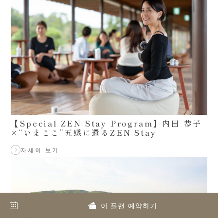
【Special ZEN Stay Program】内田 恭子
×“いまここ”五感に還るZEN Stay
자세히 보기
이 플랜 예약하기