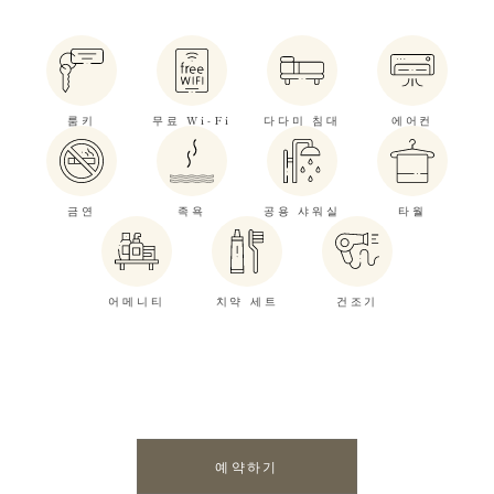
룸키
무료 Wi-Fi
다다미 침대
에어컨
금연
족욕
공용 샤워실
타월
어메니티
치약 세트
건조기
예약하기