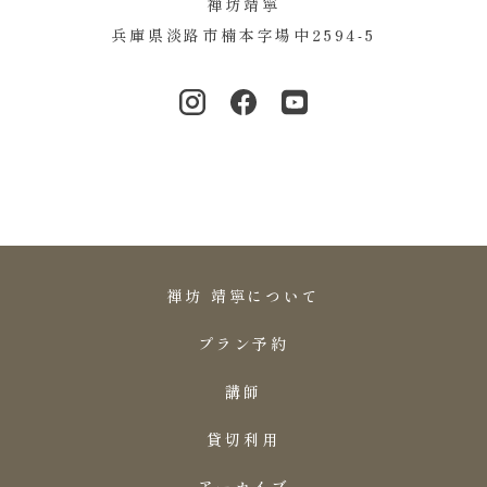
禅坊靖寧
兵庫県淡路市楠本字場中2594-5
禅坊 靖寧について
プラン予約
講師
貸切利用
アーカイブ