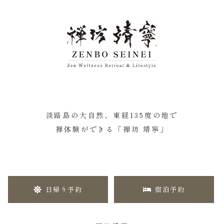
淡路島の大自然、東経135度の地で
禅体験ができる「禅坊 靖寧」
日帰り予約
宿泊予約