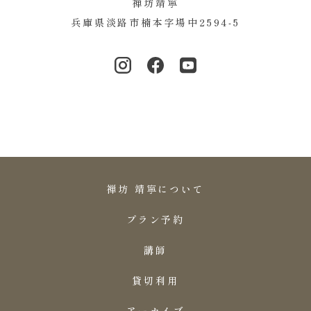
禅坊靖寧
兵庫県淡路市楠本字場中2594-5
禅坊 靖寧について
プラン予約
講師
貸切利用
アーカイブ