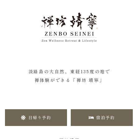
淡路島の大自然、東経135度の地で
禅体験ができる「禅坊 靖寧」
日帰り予約
宿泊予約