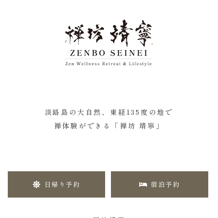
淡路島の大自然、東経135度の地で
禅体験ができる「禅坊 靖寧」
日帰り予約
宿泊予約