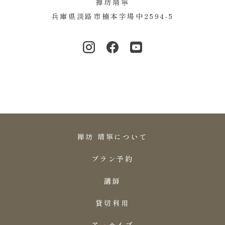
禅坊靖寧
兵庫県淡路市楠本字場中2594-5
禅坊 靖寧について
プラン予約
講師
貸切利用
アーカイブ