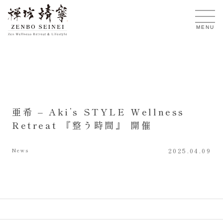
JA
MENU
亜希 – Aki’s STYLE Wellness
Retreat 『整う時間』 開催
News
2025.04.09