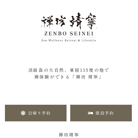
淡路島の大自然、東経135度の地で
禅体験ができる「禅坊 靖寧」
日帰り予約
宿泊予約
禅坊靖寧