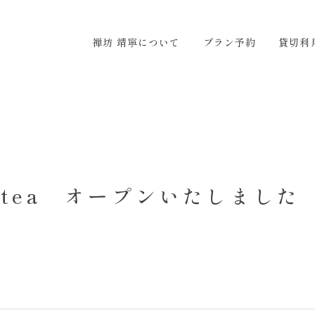
ついて
プラン予約
貸切利用
アクセス
お問い合わ
禅坊 靖寧について
プラン予約
貸切利
on tea オープンいたしました