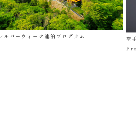
シルバーウィーク連泊プログラム
空手
Pr