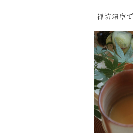
禅坊靖寧で