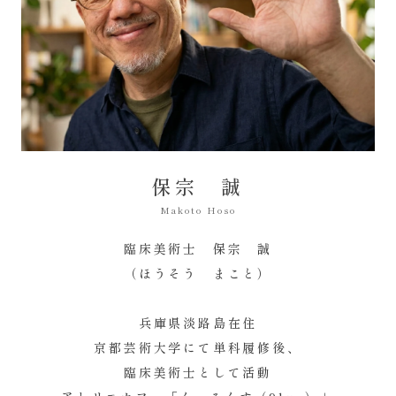
保宗 誠
Makoto Hoso
臨床美術士 保宗 誠
（ほうそう まこと）
兵庫県淡路島在住
京都芸術大学にて単科履修後、
臨床美術士として活動