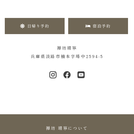
日帰り予約
宿泊予約
禅坊靖寧
兵庫県淡路市楠本字場中2594-5
禅坊 靖寧について