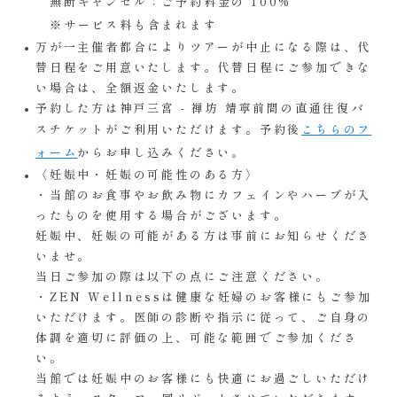
無断キャンセル：ご予約料金の 100%
※サービス料も含まれます
万が一主催者都合によりツアーが中止になる際は、代
替日程をご用意いたします。代替日程にご参加できな
い場合は、全額返金いたします。
予約した方は神戸三宮 - 禅坊 靖寧前間の直通往復バ
スチケットがご利用いただけます。予約後
こちらのフ
ォーム
からお申し込みください。
〈妊娠中・妊娠の可能性のある方〉
・当館のお食事やお飲み物にカフェインやハーブが入
ったものを使用する場合がございます。
妊娠中、妊娠の可能がある方は事前にお知らせくださ
いませ。
当日ご参加の際は以下の点にご注意ください。
・ZEN Wellnessは健康な妊婦のお客様にもご参加
いただけます。医師の診断や指示に従って、ご自身の
体調を適切に評価の上、可能な範囲でご参加くださ
い。
当館では妊娠中のお客様にも快適にお過ごしいただけ