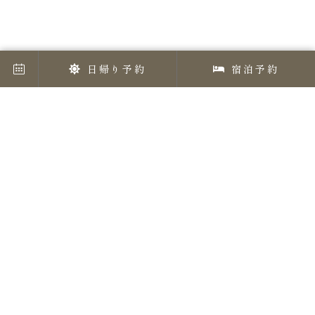
日帰り予約
宿泊予約
淡路島の大自然、東経135度の地で
禅体験ができる「禅坊 靖寧」