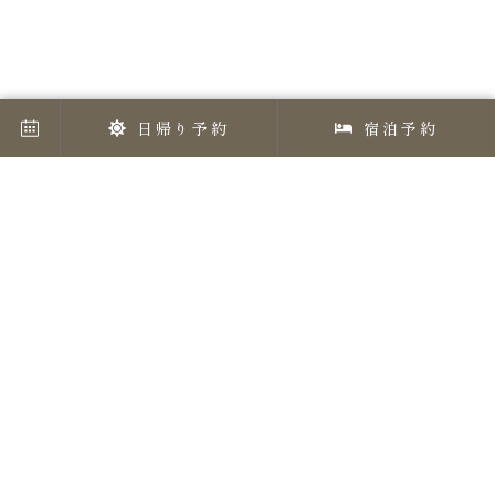
日帰り予約
宿泊予約
淡路島の大自然、東経135度の地で
禅体験ができる「禅坊 靖寧」