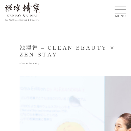
JA
MENU
池澤智 – CLEAN BEAUTY ×
ZEN STAY
clean beauty