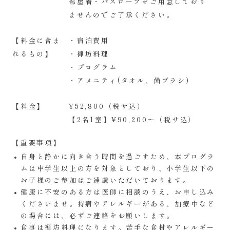
部屋着・バスローブをご用意しており
ませんのでご了承ください。
【料金に含ま
・宿泊費用
れるもの】
・禅坊料理
・プログラム
​・アメニティ(タオル、歯ブラシ)
【料金】
¥52,800（税サ込）
【2名1室】¥90,200〜（税サ込）
【重要事項】
自身と静かに向き合う時間を過ごすため、本プログラ
ムは中学生以上の方を対象としており、小学生以下の
お子様のご参加はご遠慮いただいております。
健康に不安のある方は医師に相談のうえ、お申し込み
くださいませ。持病やアレルギーがある、加療中など
の場合には、必ずご連絡をお願いします。
食事は禅坊料理になります。苦手な食材やアレルギー