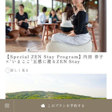
【Special ZEN Stay Program】内田 恭子
×“いまここ”五感に還るZEN Stay
詳しく見る
このプランを予約する