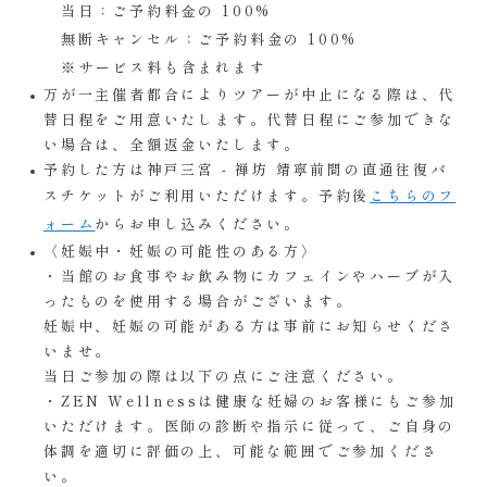
当日：ご予約料⾦の 100%
無断キャンセル：ご予約料金の 100%
※サービス料も含まれます
万が一主催者都合によりツアーが中止になる際は、代
替日程をご用意いたします。代替日程にご参加できな
い場合は、全額返金いたします。
予約した方は神戸三宮 - 禅坊 靖寧前間の直通往復バ
スチケットがご利用いただけます。予約後
こちらのフ
ォーム
からお申し込みください。
〈妊娠中・妊娠の可能性のある方〉
・当館のお食事やお飲み物にカフェインやハーブが入
ったものを使用する場合がございます。
妊娠中、妊娠の可能がある方は事前にお知らせくださ
いませ。
当日ご参加の際は以下の点にご注意ください。
・ZEN Wellnessは健康な妊婦のお客様にもご参加
いただけます。医師の診断や指示に従って、ご自身の
体調を適切に評価の上、可能な範囲でご参加くださ
い。