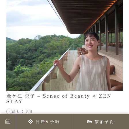
金ケ江 悦子 – Sense of Beauty × ZEN
STAY
詳しく見る
日帰り予約
宿泊予約