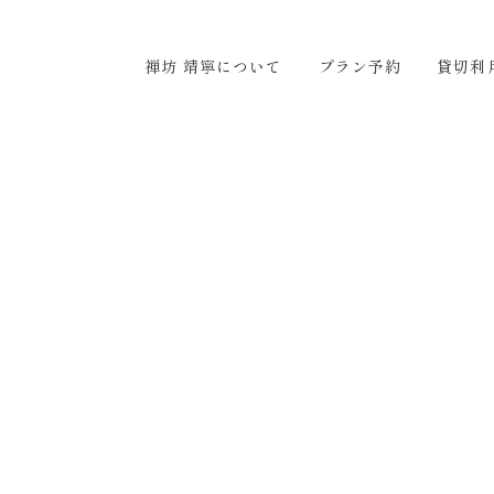
ついて
プラン予約
貸切利用
アクセス
お問い合わ
禅坊 靖寧について
プラン予約
貸切利