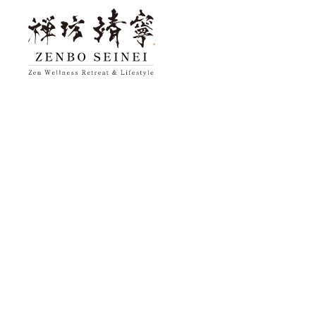
トップ
禅坊 靖寧に