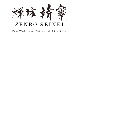
トップ
禅坊 靖寧に