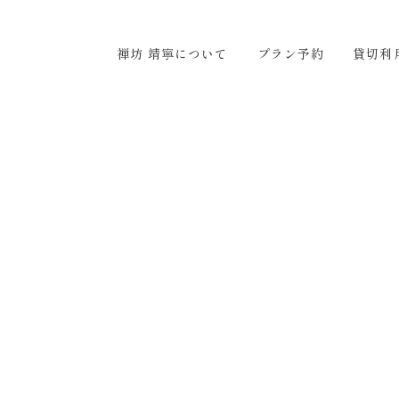
ついて
プラン予約
貸切利用
アクセス
お問い合わ
禅坊 靖寧について
プラン予約
貸切利